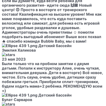
Если вы думаете, куда везти ребенка для
органичного развития- идите сюда 🙌🏼 Новый
центр! 😍 Просто в восторге от тренерского
состава! Квалификация на высшем уровне! Мне как
маме понравилось, что есть куда поставить
велосипед или самокат, для ребенка есть игровой
уголок, удобные раздевалки и душевые.
Администраторы очень приветливы ☺️ помогли
подобрать выгодный абонемент Выше всех похвал
🔥 спасибо команде Bubble Baby, мы с вами!
Эмилия Халикова
23 мая 2023
Были только что на пробном занятии с двумя
детьми. Попали к инструктору Алие, очень чуткая,
внимательная девушка. Дети в восторге) Всё новое,
чистое. Есть сауна, очень удобно, детишки сразу
побежали греться. Приобрели сплит-тренировки,
будем ходить мама+2 ребёнка. РЕКОМЕНДУЮ всем
=)
​Булат Сарваров